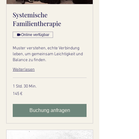
Systemische
Familientherapie
Online verfügbar
Muster verstehen, echte Verbindung
leben, um gemeinsam Leichtigkeit und
Balance zu finden.
Weiterlesen
1 Std. 30 Min.
145
145 €
Euro
Buchung anfragen