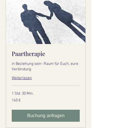
Paartherapie
in Beziehung sein- Raum für Euch, eure
Verbindung
Weiterlesen
1 Std. 30 Min.
145
145 €
Euro
Buchung anfragen