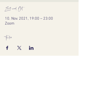
Zeit und Ort
10. Nov. 2021, 19:00 – 23:00
Zoom
Teilen
TASTMANIA
Kristin Stier
Hauptstraße. 29
50321 Brühl
017621045201