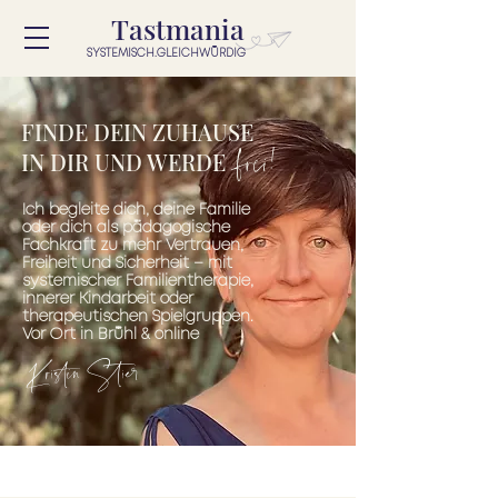
Tastmania
SYSTEMISCH.GLEICHWÜRDIG
FINDE DEIN ZUHAUSE
frei!
IN DIR UND WERDE
Ich begleite dich, deine Familie
oder dich als pädagogische
Fachkraft zu mehr Vertrauen,
Freiheit und Sicherheit – mit
systemischer Familientherapie,
innerer Kindarbeit oder
therapeutischen Spielgruppen.
Vor Ort in Brühl & online
Kristin Stier